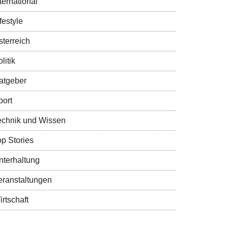
ternational
festyle
sterreich
litik
atgeber
port
echnik und Wissen
op Stories
nterhaltung
eranstaltungen
rtschaft