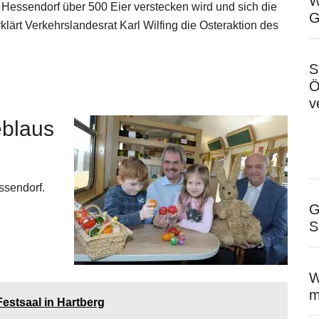
W
 Hessendorf über 500 Eier verstecken wird und sich die
G
lärt Verkehrslandesrat Karl Wilfing die Osteraktion des
S
Ö
v
eblaus
ssendorf.
G
S
W
m
estsaal in Hartberg