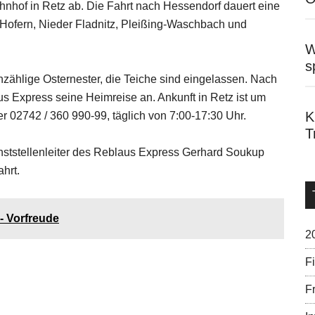
nhof in Retz ab. Die Fahrt nach Hessendorf dauert eine
 Hofern, Nieder Fladnitz, Pleißing-Waschbach und
W
s
ählige Osternester, die Teiche sind eingelassen. Nach
us Express seine Heimreise an. Ankunft in Retz ist um
K
 02742 / 360 990-99, täglich von 7:00-17:30 Uhr.
T
enststellenleiter des Reblaus Express Gerhard Soukup
hrt.
- Vorfreude
2
F
Fr