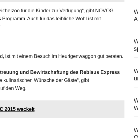
reichelzoo für die Kinder zur Verfügung“, gibt NÖVOG
W
A
s Programm. Auch für das leibliche Wohl ist mit
.
W
s
ird, ist mit einem Besuch im Heurigenwaggon gut beraten.
W
treuung und Bewirtschaftung des Reblaus Express
u
e kulinarischen Wünsche der Gäste“, gibt
auf den Weg.
W
W
C 2015 wackelt
W
O