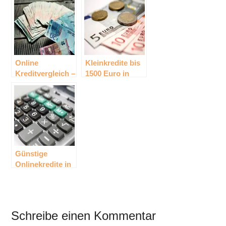
Online
Kleinkredite bis
Kreditvergleich –
1500 Euro in
Günstige
Österreich – wie
Finanzierungen
schnell und
in Österreich
unkompliziert
funktioniert das?
Günstige
Onlinekredite in
Österreich im
Vergleich
Schreibe einen Kommentar