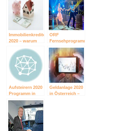
Immobilienkredite
ORF
2020 – warum
Fernsehprogramm
sich der
– Das große
Hauskauf auch
„Dancing Stars“-
2020 noch lohnt!
Finale live in
ORF 1 – 20.15 –
27.11.2020
Aufsteirern 2020
Geldanlage 2020
Programm in
in Österreich –
Graz – Pracht
Aktien &
der Tracht &
Sparbriefe
Volxmusik on Air