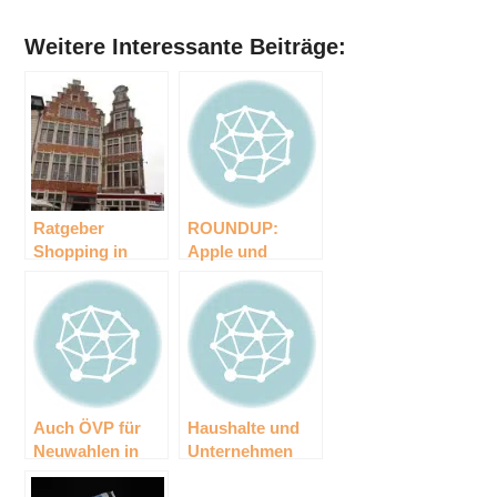
Weitere Interessante Beiträge:
Ratgeber
ROUNDUP:
Shopping in
Apple und
Belgien – lohnt
Samsung sollen
sich die
sich im Patent-
Diamantenmetropole
Streit gütlich
Antwerpen zum
einigen
Shoppen?
Auch ÖVP für
Haushalte und
Neuwahlen in
Unternehmen
Kärnten
kommen