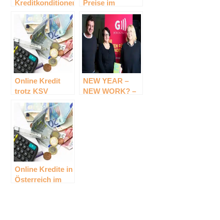
Kreditkonditionen
Preise im
in Österreich
europäischen
Vergleich – wo
steht
Österreich?
Online Kredit
NEW YEAR –
trotz KSV
NEW WORK? –
Eintrag in
Neujahrsempfang
Österreich
Grüne Wirtschaft
Online Kredite in
Österreich im
Vergleich