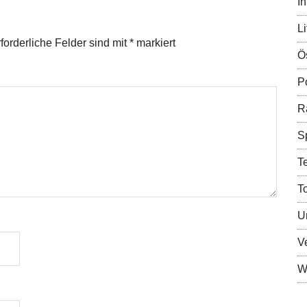
In
Li
forderliche Felder sind mit
*
markiert
Ö
Po
R
S
T
T
U
V
Wi