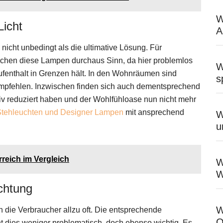
W
icht
A
nicht unbedingt als die ultimative Lösung. Für
achen diese Lampen durchaus Sinn, da hier problemlos
W
ufenthalt in Grenzen hält. In den Wohnräumen sind
s
empfehlen. Inzwischen finden sich auch dementsprechend
iv reduziert haben und der Wohlfühloase nun nicht mehr
Stehleuchten und Designer Lampen
mit ansprechend
W
u
rreich im Vergleich
W
W
chtung
W
 die Verbraucher allzu oft. Die entsprechende
O
 dies weniger problematisch, doch ebenso wichtig. Es