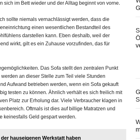
W
 sich im Bett wieder und der Alltag beginnt von vorne.
G
h sollte niemals vernachlässigt werden, dass die
neneinrichtung einen wesentlichen Bestandteil des
S
lfühlens darstellen kann. Eben deshalb, weil der
Ö
nd wirkt, gilt es ein Zuhause vorzufinden, das für
v
gemöglichkeiten. Das Sofa stellt den zentralen Punkt
erden an dieser Stelle zum Teil viele Stunden
 und Aufwand betrieben werden, wenn ein Sofa gekauft
G
g testen zu können. Ähnlich verhält es sich freilich mit
S
tiven Platz zur Erholung dar. Viele Verbraucher klagen in
nbereich. Oftmals ist dies auf billige Matratzen und
te keinesfalls Geld gespart werden.
W
m
n der hauseigenen Werkstatt haben