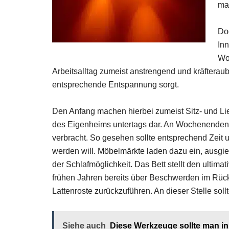
man
Doc
In
Woh
Arbeitsalltag zumeist anstrengend und kräfteraube
entsprechende Entspannung sorgt.
Den Anfang machen hierbei zumeist Sitz- und Lie
des Eigenheims untertags dar. An Wochenenden w
verbracht. So gesehen sollte entsprechend Zeit
werden will. Möbelmärkte laden dazu ein, ausgiebi
der Schlafmöglichkeit. Das Bett stellt den ultima
frühen Jahren bereits über Beschwerden im Rücke
Lattenroste zurückzuführen. An dieser Stelle soll
Siehe auch
Diese Werkzeuge sollte man i