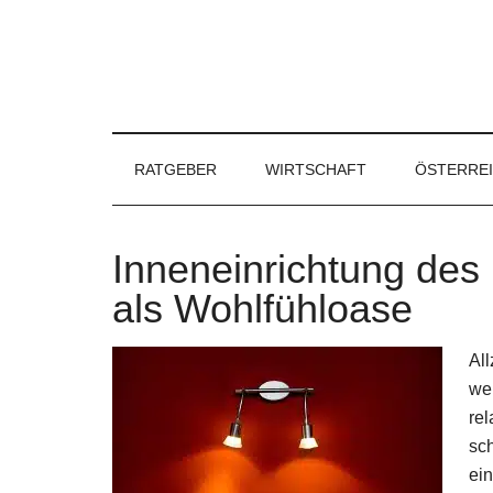
RATGEBER
WIRTSCHAFT
ÖSTERRE
Inneneinrichtung des
als Wohlfühloase
All
wen
rel
sc
ein