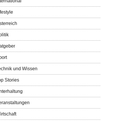
ternational
festyle
sterreich
litik
atgeber
port
echnik und Wissen
op Stories
nterhaltung
eranstaltungen
rtschaft