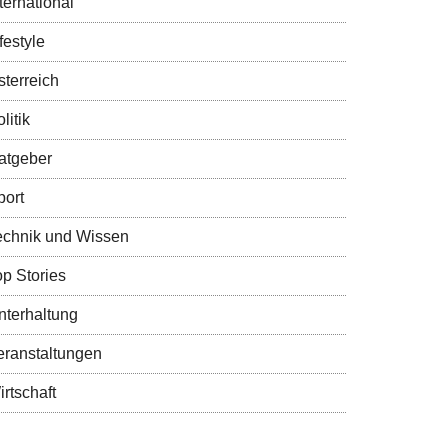
ternational
festyle
sterreich
litik
atgeber
port
echnik und Wissen
op Stories
nterhaltung
eranstaltungen
rtschaft