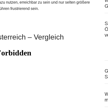
W
azu nutzen, erreichbar zu sein und nur selten größere
G
ren frustrierend sein.
S
Ö
v
terreich – Vergleich
G
S
W
m