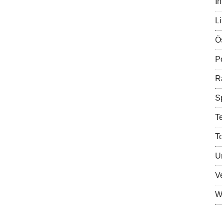
In
Li
Ö
Po
R
S
T
T
U
V
Wi