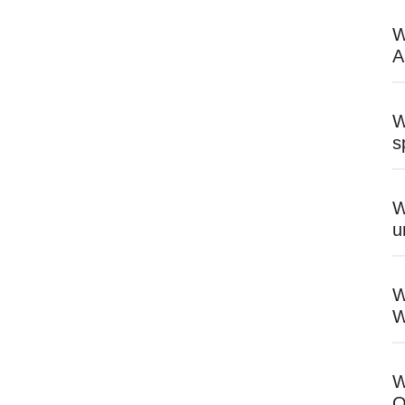
W
A
W
s
W
u
W
W
W
O