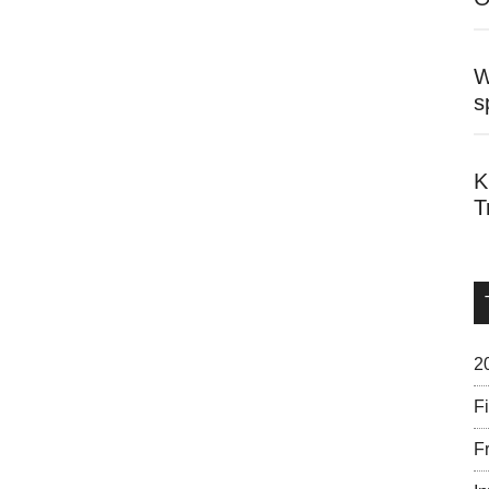
W
s
K
T
2
F
Fr