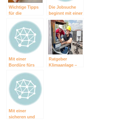
Wichtige Tipps
Die Jobsuche
für die
beginnt mit einer
Vorbereitung
guten
einer Hochzeit
Visitenkarte
Mit einer
Ratgeber
Bordüre fürs
Klimaanlage –
Kinderzimmer
welche Aspekte
neuen Schwung
sind bei der
ins gewohnte
Anschaffung
Umfeld bringen
einer
Klimaanlage zu
beachten?
Mit einer
sicheren und
langfristigen
Sparform Geld