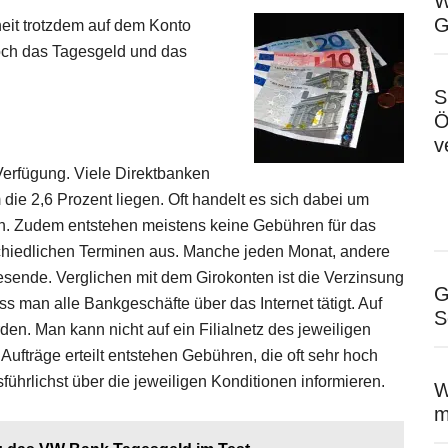
W
G
eit trotzdem auf dem Konto
och das Tagesgeld und das
S
Ö
v
Verfügung. Viele Direktbanken
die 2,6 Prozent liegen. Oft handelt es sich dabei um
n. Zudem entstehen meistens keine Gebühren für das
schiedlichen Terminen aus. Manche jeden Monat, andere
sende. Verglichen mit dem Girokonten ist die Verzinsung
G
ass man alle Bankgeschäfte über das Internet tätigt. Auf
S
en. Man kann nicht auf ein Filialnetz des jeweiligen
ufträge erteilt entstehen Gebühren, die oft sehr hoch
ührlichst über die jeweiligen Konditionen informieren.
W
m