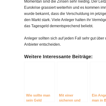
Momentan sind die Zinsen sehr niedrig. Der Leit
Eurokrise grassiert weiterhin und es kommen im
wurde bekannt, dass die Verschuldung im jetzige
den Markt stark. Viele Anleger halten ihr Vermöge
das Tagesgeld dementsprechend beliebt.
Anleger sollten sich auf jeden Fall sehr gut über 
Anbieter entscheiden.
Weitere Interessante Beiträge:
Wie sollte man
Mit einer
Ein Ange
sein Geld
sicheren und
man in B
anlegen?
langfristigen
ziehen so