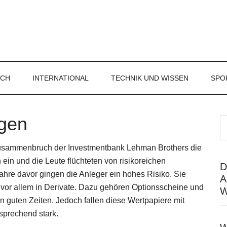
ICH
INTERNATIONAL
TECHNIK UND WISSEN
SPO
egen
usammenbruch der Investmentbank Lehman Brothers die
ein und die Leute flüchteten von risikoreichen
D
hre davor gingen die Anleger ein hohes Risiko. Sie
A
 vor allem in Derivate. Dazu gehören Optionsscheine und
W
in guten Zeiten. Jedoch fallen diese Wertpapiere mit
sprechend stark.