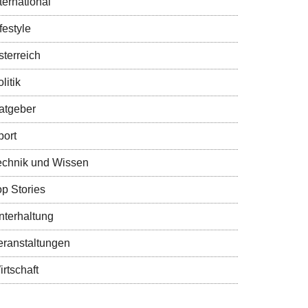
ternational
festyle
sterreich
litik
atgeber
port
echnik und Wissen
op Stories
nterhaltung
eranstaltungen
rtschaft