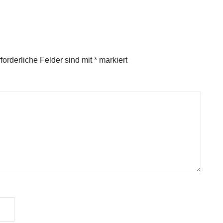
s Bank
genauer
man achten?
ld
betrachtet
forderliche Felder sind mit
*
markiert