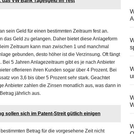
: das VW Bank Tagesgeld im Test
W
A
man sein Geld für einen bestimmten Zeitraum fest an.
an das Geld zu gelangen. Daher bietet diese Anlageform
W
. Beim Zeitraum kann man zwischen 1 und manchmal
s
lage gebunden, desto höher ist die Verzinsung. Oft fängt
n. Bei 5 Jahren Anlagezeitraum gibt es je nach Anbieter
W
ieter offerieren ihren Kunden sogar über 4 Prozent. Bei
u
satz von 3,6 bis über 5 Prozent sehr stark. Geachtet
e Anbieter zahlen die Zinsen monatlich aus, was dann in
Betrag jährlich aus.
W
W
llen sich im Patent-Streit gütlich einigen
W
en bestimmten Betrag für die vorgesehene Zeit nicht
O