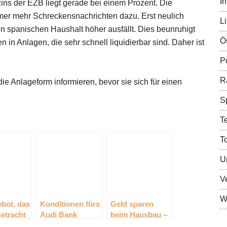
In
zins der EZB liegt gerade bei einem Prozent. Die
mer mehr Schreckensnachrichten dazu. Erst neulich
Li
n spanischen Haushalt höher ausfällt. Dies beunruhigt
Ö
n in Anlagen, die sehr schnell liquidierbar sind. Daher ist
Po
R
die Anlageform informieren, bevor sie sich für einen
S
T
T
U
V
Wi
bot, das
Konditionen fürs
Geld sparen
etracht
Audi Bank
beim Hausbau –
llte:
Tagesgeld
Worauf sollte