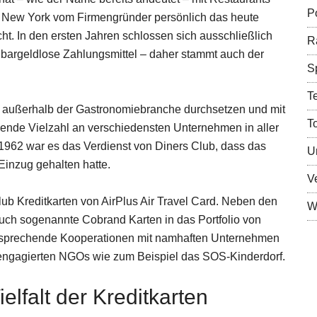
Po
n New York vom Firmengründer persönlich das heute
ht. In den ersten Jahren schlossen sich ausschließlich
R
 bargeldlose Zahlungsmittel – daher stammt auch der
S
T
ch außerhalb der Gastronomiebranche durchsetzen und mit
T
sende Vielzahl an verschiedensten Unternehmen in aller
 1962 war es das Verdienst von Diners Club, dass das
U
 Einzug gehalten hatte.
V
lub Kreditkarten von AirPlus Air Travel Card. Neben den
Wi
auch sogenannte Cobrand Karten in das Portfolio von
versprechende Kooperationen mit namhaften Unternehmen
 engagierten NGOs wie zum Beispiel das SOS-Kinderdorf.
elfalt der Kreditkarten