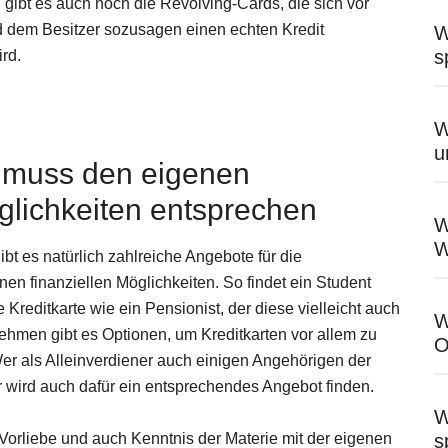
 gibt es auch noch die Revolving-Cards, die sich vor
nd dem Besitzer sozusagen einen echten Kredit
W
s
rd.
W
u
e muss den eigenen
lichkeiten entsprechen
W
W
t es natürlich zahlreiche Angebote für die
en finanziellen Möglichkeiten. So findet ein Student
editkarte wie ein Pensionist, der diese vielleicht auch
W
hmen gibt es Optionen, um Kreditkarten vor allem zu
O
r als Alleinverdiener auch einigen Angehörigen der
r wird auch dafür ein entsprechendes Angebot finden.
W
s
Vorliebe und auch Kenntnis der Materie mit der eigenen