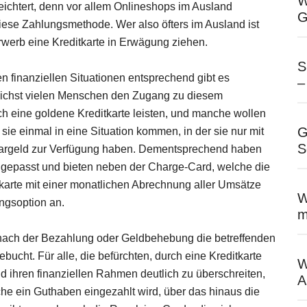
W
leichtert, denn vor allem Onlineshops im Ausland
G
iese Zahlungsmethode. Wer also öfters im Ausland ist
 Erwerb eine Kreditkarte in Erwägung ziehen.
S
finanziellen Situationen entsprechend gibt es
–
lichst vielen Menschen den Zugang zu diesem
ch eine goldene Kreditkarte leisten, und manche wollen
G
 sie einmal in eine Situation kommen, in der sie nur mit
S
n Bargeld zur Verfügung haben. Dementsprechend haben
ngepasst und bieten neben der Charge-Card, welche die
tkarte mit einer monatlichen Abrechnung aller Umsätze
W
ngsoption an.
m
t nach der Bezahlung oder Geldbehebung die betreffenden
ht. Für alle, die befürchten, durch eine Kreditkarte
W
 ihren finanziellen Rahmen deutlich zu überschreiten,
A
che ein Guthaben eingezahlt wird, über das hinaus die