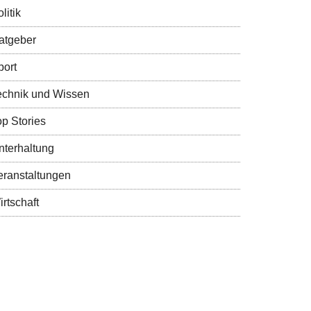
litik
atgeber
port
echnik und Wissen
op Stories
nterhaltung
eranstaltungen
rtschaft