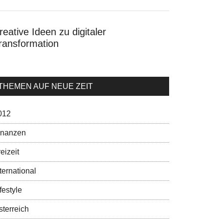
reative Ideen zu digitaler
ransformation
THEMEN AUF NEUE ZEIT
012
inanzen
eizeit
ternational
festyle
sterreich