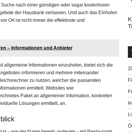
 Suche nach einer günstigen oder sogar kostenlosen
ie Angebote der Hausbank verlassen. Und auch das Einholen
K
r Ort ist nicht immer die effektivste und
T
en – Informationen und Anbieter
d allgemeine Informationen einzuholen, bietet sich die
2
 Angeboten informieren und mehrere miteinander
F
gleichsrechner zu nutzen, welcher die passenden
ormationen ermittelt. Websites wie
Fr
eichnetes Paket an allgemeiner Information, konkreten
In
viduelle Lösungen ermittelt, an.
Li
blick
Ö
 hat – wie der Name bereits andeutet – mit Restaurants