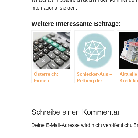
international steigen.
Weitere Interessante Beiträge:
Österreich:
Schlecker-Aus –
Aktuelle
Firmen
Rettung der
Kreditko
investieren
Drogeriekette in
in Öster
weniger in
Österreich
Osteuropa
unklar
Schreibe einen Kommentar
Deine E-Mail-Adresse wird nicht veröffentlicht.
Er