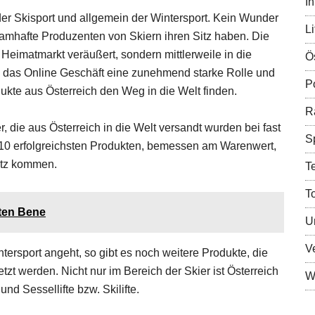
In
der Skisport und allgemein der Wintersport. Kein Wunder
Li
namhafte Produzenten von Skiern ihren Sitz haben. Die
 Heimatmarkt veräußert, sondern mittlerweile in die
Ö
ch das Online Geschäft eine zunehmend starke Rolle und
Po
dukte aus Österreich den Weg in die Welt finden.
R
, die aus Österreich in die Welt versandt wurden bei fast
S
n 10 erfolgreichsten Produkten, bemessen am Warenwert,
atz kommen.
T
T
tten Bene
U
V
rsport angeht, so gibt es noch weitere Produkte, die
zt werden. Nicht nur im Bereich der Skier ist Österreich
Wi
nd Sessellifte bzw. Skilifte.