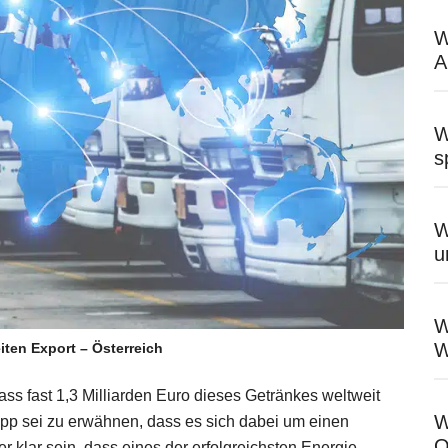
W
A
W
s
W
u
W
W
iten Export – Österreich
dass fast 1,3 Milliarden Euro dieses Getränkes weltweit
W
Tipp sei zu erwähnen, dass es sich dabei um einen
O
r klar sein, dass eines der erfolgreichsten Energie