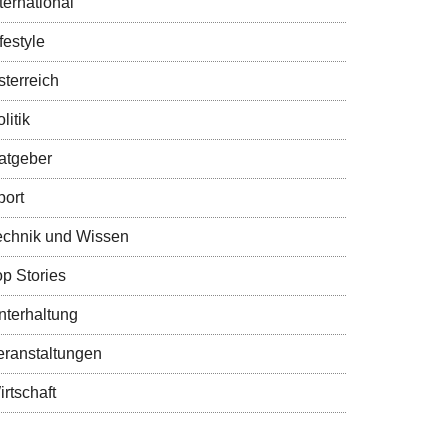
ternational
festyle
sterreich
litik
atgeber
port
echnik und Wissen
op Stories
nterhaltung
eranstaltungen
rtschaft