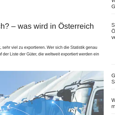
W
G
h? – was wird in Österreich
S
Ö
v
sehr viel zu exportieren. Wer sich die Statistik genau
 der Liste der Güter, die weltweit exportiert werden ein
G
S
W
m