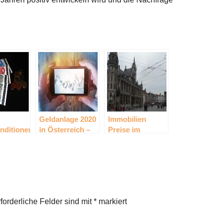
Geldanlage 2020
Immobilien
nditionen
in Österreich –
Preise im
reich
Aktien &
europäischen
Sparbriefe
Vergleich – wo
steht
Österreich?
forderliche Felder sind mit
*
markiert