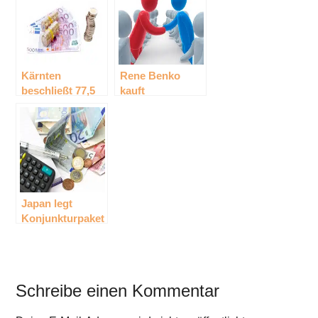
BioDiesel-
Anlage
Frankreichs
Kärnten
Rene Benko
beschließt 77,5
kauft
Millionen Euro
Immoprojekt am
für Heta-
Wiener
Haftungen
Hauptbahnhof
um 200 Millionen
Euro
Japan legt
Konjunkturpaket
über 24
Milliarden Euro
auf
Schreibe einen Kommentar